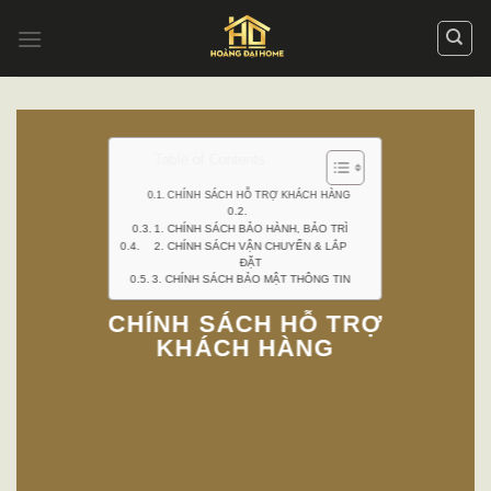
Skip
to
content
Table of Contents
CHÍNH SÁCH HỖ TRỢ KHÁCH HÀNG
1. CHÍNH SÁCH BẢO HÀNH, BẢO TRÌ
2. CHÍNH SÁCH VẬN CHUYỂN & LẮP
ĐẶT
3. CHÍNH SÁCH BẢO MẬT THÔNG TIN
CHÍNH SÁCH HỖ TRỢ
KHÁCH HÀNG