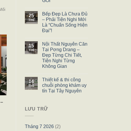
GÓI
Mối
Bếp Đẹp Là Chưa Đủ
25
– Phải Tiện Nghi Mới
Th6
Là “Chuẩn Sống Hiện
Đại”!
Nội Thất Nguyên Căn
15
Tại Pơng Drang –
Th6
Đẹp Từng Chi Tiết,
Tiện Nghi Từng
Không Gian
Thiết kế & thi công
14
chuỗi phòng khám uy
Th5
tín Tại Tây Nguyên
 –
LƯU TRỮ
Tháng 7 2026
(2)