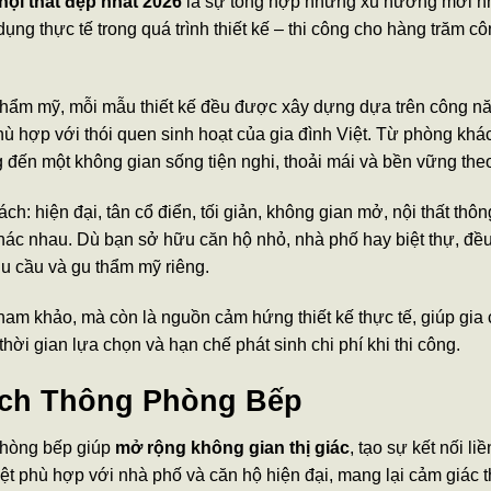
nội thất đẹp nhất 2026
là sự tổng hợp những xu hướng mới n
ụng thực tế trong quá trình thiết kế – thi công cho hàng trăm cô
thẩm mỹ, mỗi mẫu thiết kế đều được xây dựng dựa trên công năn
 phù hợp với thói quen sinh hoạt của gia đình Việt. Từ phòng k
đến một không gian sống tiện nghi, thoải mái và bền vững theo
: hiện đại, tân cổ điển, tối giản, không gian mở, nội thất thô
hác nhau. Dù bạn sở hữu căn hộ nhỏ, nhà phố hay biệt thự, đều 
hu cầu và gu thẩm mỹ riêng.
tham khảo, mà còn là nguồn cảm hứng thiết kế thực tế, giúp gia
 thời gian lựa chọn và hạn chế phát sinh chi phí khi thi công.
ch Thông Phòng Bếp
phòng bếp giúp
mở rộng không gian thị giác
, tạo sự kết nối l
ệt phù hợp với nhà phố và căn hộ hiện đại, mang lại cảm giác t