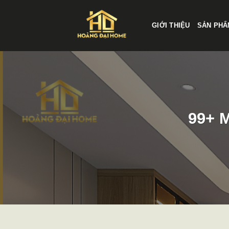
Skip
to
GIỚI THIỆU
SẢN PHÂ
content
99+ M