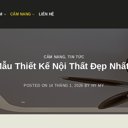
̉M
CẨM NANG
LIÊN HỆ
CẨM NANG
,
TIN TỨC
ẫu Thiết Kế Nội Thất Đẹp Nhấ
POSTED ON
14 THÁNG 1, 2026
BY
HY MY