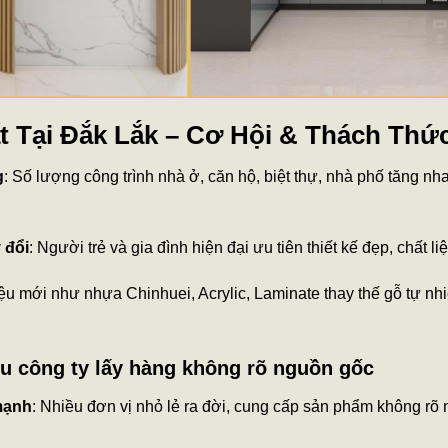
t Tại Đắk Lắk – Cơ Hội & Thách Thứ
g
: Số lượng công trình nhà ở, căn hộ, biệt thự, nhà phố tăng nh
 đổi
: Người trẻ và gia đình hiện đại ưu tiên thiết kế đẹp, chất li
liệu mới như nhựa Chinhuei, Acrylic, Laminate thay thế gỗ tự n
ều công ty lấy hàng không rõ nguồn gốc
mạnh
: Nhiều đơn vị nhỏ lẻ ra đời, cung cấp sản phẩm không rõ n