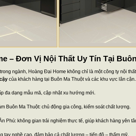
e – Đơn Vị Nội Thất Uy Tín Tại Buô
trong ngành, Hoàng Đại Home không chỉ là một công ty nội thấ
 cậy
của khách hàng tại Buôn Ma Thuột và các khu vực lân cận.
 cấp đa dạng mẫu mã, cập nhật xu hướng mới.
tâm Buôn Ma Thuột: chủ động gia công, kiểm soát chất lượng.
n Phú: không gian trải nghiệm thực tế, giúp khách hàng yên tâ
ng tay nghề cao, đảm bảo cả chất lượng – tiến độ – thẩm mỹ.