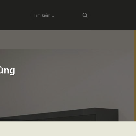
Tìm
kiếm:
dùng