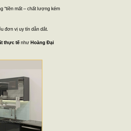
ng “tiền mất – chất lượng kém
u đơn vị uy tín dẫn dắt.
t thực tế
như
Hoàng Đại