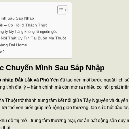
Mình Sau Sáp Nhập
Lắk – Cơ Hội & Thách Thức
ông ty lấy hàng không rõ nguồn gốc
 Nội Thất Uy Tín Tại Buôn Ma Thuột
Hoàng Đại Home
me?
ớc Chuyển Mình Sau Sáp Nhập
p nhập Đắk Lắk và Phú Yên
đã tạo nên một bước ngoặt lịch s
g tính địa lý – hành chính mà còn mở ra nhiều cơ hội phát triển 
Ma Thuột trở thành trung tâm kết nối giữa Tây Nguyên và duyên
 lợi thế ven biển giúp mở rộng giao thương, tạo sức hút đầu tư.
 khu đô thị mới, trung tâm thương mại, dự án bất động sản quy 
 thất.