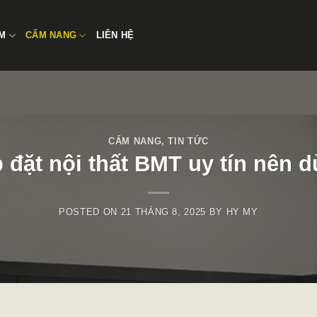
̉M
CẨM NANG
LIÊN HỆ
CẨM NANG
,
TIN TỨC
 đặt nội thất BMT uy tín nên 
POSTED ON
21 THÁNG 8, 2025
BY
HY MY