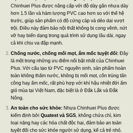
Chinhuei Plus được nâng cấp với độ dày gân nhựa dày
hơn 1.5 lần và hàm lượng PVC cao hơn so với thế hệ
trước, giúp sản phẩm có độ cứng cáp và dẻo dai vượt
trội. Điều này đảm bảo nội thất không bị cong vênh, nứt
vỡ hay biến dạng trong quá trình sử dụng lâu dài, ngay
cả khi chịu va đập mạnh.
Chống nước, chống mối mọt, ẩm mốc tuyệt đối:
Đây
là một trong những ưu điểm nổi bật nhất của Chinhuei
Plus. Với cấu tạo từ PVC nguyên sinh, sản phẩm hoàn
toàn không thấm nước, không bị mối mọt, côn trùng tấn
công hay ẩm mốc, rất phù hợp với khí hậu nhiệt đới ẩm
gió mùa tại Việt Nam, đặc biệt là ở Đắk Lắk và Đắk
Nông.
An toàn cho sức khỏe:
Nhựa Chinhuei Plus được
kiểm định bởi
Quatest và SGS
, không chứa chì, kim
loại nặng hay các hóa chất độc hại, đảm bảo an toàn
tuyệt đối cho sức khỏe người sử dụng, kể cả trẻ nhỏ.