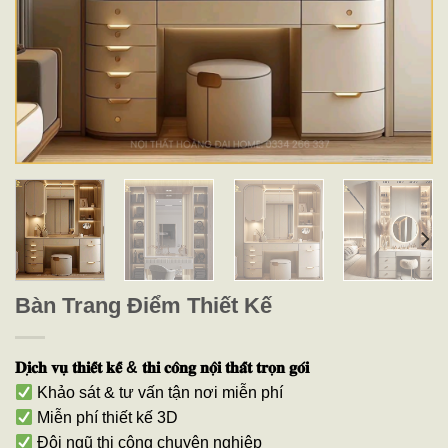
Bàn Trang Điểm Thiết Kế
𝐃𝐢̣𝐜𝐡 𝐯𝐮̣ 𝐭𝐡𝐢𝐞̂́𝐭 𝐤𝐞̂́ & 𝐭𝐡𝐢 𝐜𝐨̂𝐧𝐠 𝐧𝐨̣̂𝐢 𝐭𝐡𝐚̂́𝐭 𝐭𝐫𝐨̣𝐧 𝐠𝐨́𝐢
Khảo sát & tư vấn tận nơi miễn phí
Miễn phí thiết kế 3D
Đội ngũ thi công chuyên nghiệp