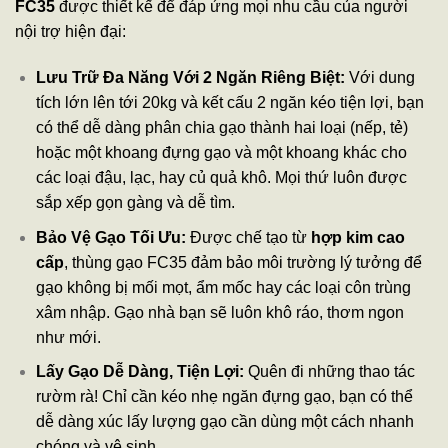
FC35
được thiết kế để đáp ứng mọi nhu cầu của người
nội trợ hiện đại:
Lưu Trữ Đa Năng Với 2 Ngăn Riêng Biệt:
Với dung
tích lớn lên tới 20kg và kết cấu 2 ngăn kéo tiện lợi, bạn
có thể dễ dàng phân chia gạo thành hai loại (nếp, tẻ)
hoặc một khoang đựng gạo và một khoang khác cho
các loại đậu, lạc, hay củ quả khô. Mọi thứ luôn được
sắp xếp gọn gàng và dễ tìm.
Bảo Vệ Gạo Tối Ưu:
Được chế tạo từ
hợp kim cao
cấp
, thùng gạo FC35 đảm bảo môi trường lý tưởng để
gạo không bị mối mọt, ẩm mốc hay các loại côn trùng
xâm nhập. Gạo nhà bạn sẽ luôn khô ráo, thơm ngon
như mới.
Lấy Gạo Dễ Dàng, Tiện Lợi:
Quên đi những thao tác
rườm rà! Chỉ cần kéo nhẹ ngăn đựng gạo, bạn có thể
dễ dàng xúc lấy lượng gạo cần dùng một cách nhanh
chóng và vệ sinh.