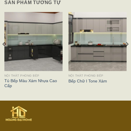
SẢN PHẨM TƯƠNG TỰ
NỘI THẤT PHÒNG BẾP
NỘI THẤT PHÒNG BẾP
Tủ Bếp Màu Xám Nhựa Cao
Bếp Chữ I Tone Xám
Cấp