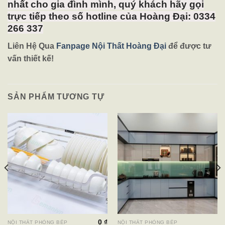
nhất cho gia đình mình, quý khách hãy gọi
trực tiếp theo số hotline của Hoàng Đại: 0334
266 337
Liên Hệ Qua
Fanpage Nội Thất Hoàng Đại
để được tư
vấn thiết kế!
SẢN PHẨM TƯƠNG TỰ
0
₫
NỘI THẤT PHÒNG BẾP
NỘI THẤT PHÒNG BẾP