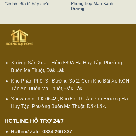
Phòng Bếp Màu Xanh
Giá bát đĩa tủ bếp dưới
Dương
Xưởng Sản Xuất : Hẻm 889A Hà Huy Tập, Phường
Buôn Ma Thuột, Đắk Lắk.
Kho Phân Phối Sỉ: Đường Số 2, Cụm Kho Bãi Xe KCN
Tân An, Buôn Ma Thuột, Đắk Lắk.
Showroom : LK 06-49, Khu Đô Thị Ân Phú, Đường Hà
Huy Tập, Phường Buôn Ma Thuột, Đắk Lắk.
HOTLINE HỖ TRỢ 24/7
Hotline/ Zalo:
0334 266 337