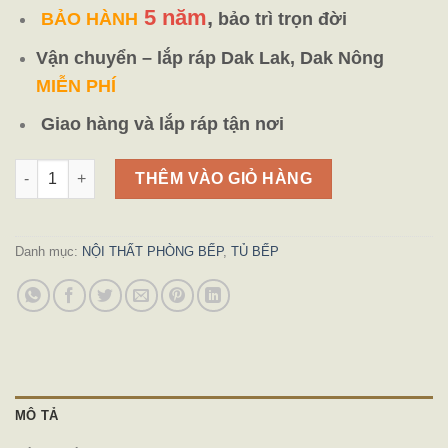
5 năm
,
BẢO HÀNH
bảo trì trọn đời
Vận chuyển – lắp ráp Dak Lak, Dak Nông
MIỄN PHÍ
Giao hàng và lắp ráp tận nơi
Tủ Bếp Nhựa Kết Hợp Quầy Bar số lượng
THÊM VÀO GIỎ HÀNG
Danh mục:
NỘI THẤT PHÒNG BẾP
,
TỦ BẾP
MÔ TẢ