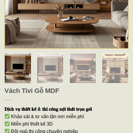
Vách Tivi Gỗ MDF
𝐃𝐢̣𝐜𝐡 𝐯𝐮̣ 𝐭𝐡𝐢𝐞̂́𝐭 𝐤𝐞̂́ & 𝐭𝐡𝐢 𝐜𝐨̂𝐧𝐠 𝐧𝐨̣̂𝐢 𝐭𝐡𝐚̂́𝐭 𝐭𝐫𝐨̣𝐧 𝐠𝐨́𝐢
Khảo sát & tư vấn tận nơi miễn phí
Miễn phí thiết kế 3D
Đội ngũ thi công chuyên nghiệp