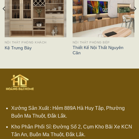
NỘI THẤT PHÒNG KHÁCH
NỘI THẤT PHÒNG BẾP
Thiết Kế Nội Thất Nguyên
Kệ Trưng Bày
Căn
Xưởng Sản Xuất : Hẻm 889A Hà Huy Tập, Phường
Buôn Ma Thuột, Đắk Lắk.
Kho Phân Phối Sỉ: Đường Số 2, Cụm Kho Bãi Xe KCN
Tân An, Buôn Ma Thuột, Đắk Lắk.