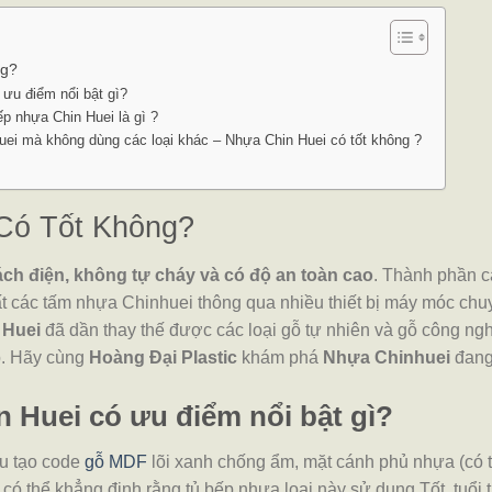
ng?
 ưu điểm nổi bật gì?
p nhựa Chin Huei là gì ?
uei mà không dùng các loại khác – Nhựa Chin Huei có tốt không ?
Có Tốt Không?
 cách điện, không tự cháy và có độ an toàn cao
. Thành phần 
uất các tấm nhựa Chinhuei thông qua nhiều thiết bị máy móc ch
 Huei
đã dần thay thế được các loại gỗ tự nhiên và gỗ công nghi
p. Hãy cùng
Hoàng Đại Plastic
khám phá
Nhựa Chinhuei
đang 
 Huei có ưu điểm nổi bật gì?
u tạo code
gỗ MDF
lõi xanh chống ẩm, mặt cánh phủ nhựa (có t
 có thể khẳng định rằng tủ bếp nhựa loại này sử dụng Tốt, tuổi 