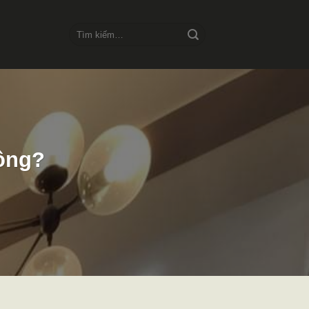
Tìm
kiếm:
ông?