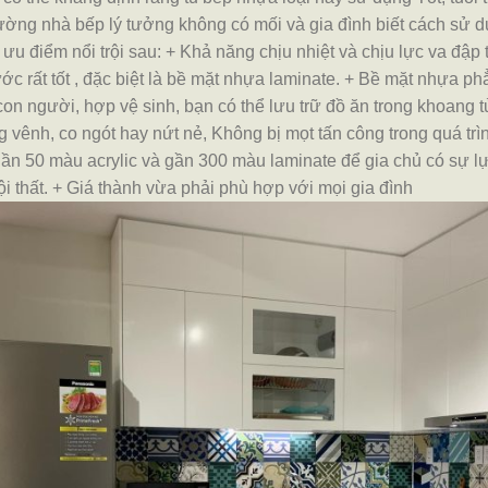
rường nhà bếp lý tưởng không có mối và gia đình biết cách sử 
ưu điểm nổi trội sau:
+ Khả năng chịu nhiệt và chịu lực va đập
c rất tốt , đặc biệt là bề mặt nhựa laminate.
+ Bề mặt nhựa phẳn
con người, hợp vệ sinh, bạn có thể lưu trữ đồ ăn trong khoang 
 vênh, co ngót hay nứt nẻ, Không bị mọt tấn công trong quá trì
ần 50 màu acrylic và gần 300 màu laminate để gia chủ có sự l
i thất.
+ Giá thành vừa phải phù hợp với mọi gia đình