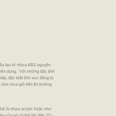
cấu tạo từ nhựa ABS nguyên
uyên dụng. Với những đặc tính
ệp, đặc biệt lĩnh vực đóng tủ
làm mưa gió trên thị trường
hể là nhựa acrylic hoặc như
thọ của nó có thể lên đến 10 –