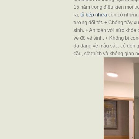
15 năm trong điều kiện môi t
ra,
tủ bếp nhựa
còn có những 
tương đối tốt.
+ Chống trầy xướ
sinh.
+ An toàn với sức khỏe 
về độ vệ sinh.
+ Không bị cong
đa dạng về màu sắc: có đến g
cầu, sở thích và không gian nộ