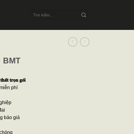
Tìm
kiếm:
p BMT
𝐡𝐚̂́𝐭 𝐭𝐫𝐨̣𝐧 𝐠𝐨́𝐢
 miễn phí
nghiệp
đại
g báo giá
 chóng