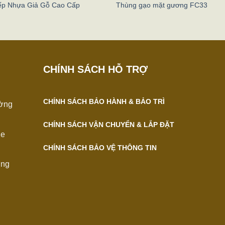
ếp Nhựa Giả Gỗ Cao Cấp
Thùng gạo mặt gương FC33
CHÍNH SÁCH HỖ TRỢ
CHÍNH SÁCH BẢO HÀNH & BẢO TRÌ
ường
CHÍNH SÁCH VẬN CHUYỂN & LẮP ĐẶT
Xe
CHÍNH SÁCH BẢO VỆ THÔNG TIN
̀ng