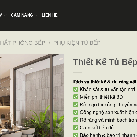
̉M
CẨM NANG
LIÊN HỆ
THẤT PHÒNG BẾP
/
PHỤ KIỆN TỦ BẾP
Thiết Kế Tủ Bế
𝐃𝐢̣𝐜𝐡 𝐯𝐮̣ 𝐭𝐡𝐢𝐞̂́𝐭 𝐤𝐞̂́ & 𝐭𝐡𝐢 𝐜𝐨̂𝐧𝐠 𝐧𝐨̣̂𝐢 
Khảo sát & tư vấn tận nơi
Miễn phí thiết kế 3D
Đội ngũ thi công chuyên 
Công nghệ sản xuất hiện 
Rõ ràng và minh bạch tron
Cam kết tiến độ
Bảo hành & bảo trì nhanh