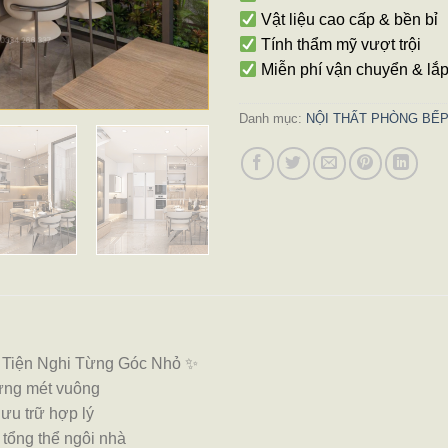
Vật liệu cao cấp & bền bỉ
Tính thẩm mỹ vượt trội
Miễn phí vận chuyển & lắ
Danh mục:
NỘI THẤT PHÒNG BẾP
 Tiện Nghi Từng Góc Nhỏ ✨
 từng mét vuông
lưu trữ hợp lý
tổng thể ngôi nhà