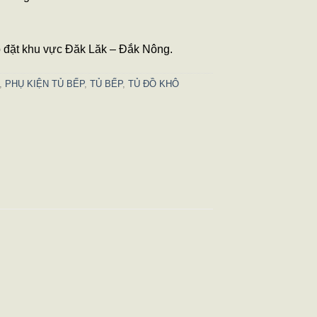
p đặt khu vực Đăk Lăk – Đắk Nông.
,
PHỤ KIỆN TỦ BẾP
,
TỦ BẾP
,
TỦ ĐỒ KHÔ