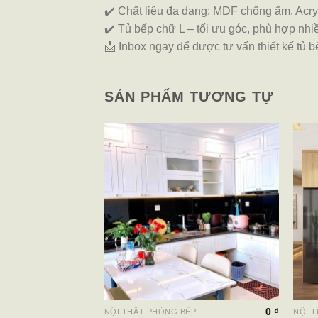
✔️ Chất liệu đa dạng: MDF chống ẩm, Acryl
✔️ Tủ bếp chữ L – tối ưu góc, phù hợp nhi
📩 Inbox ngay để được tư vấn thiết kế tủ 
SẢN PHẨM TƯƠNG TỰ
0
₫
ẾP
NỘI THẤT PHÒNG BẾP
NỘI 