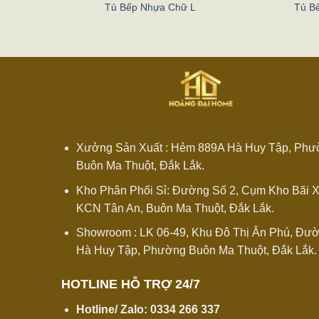
 Màu Xám Đen
Tủ Bếp Nhựa Chữ L
Tủ B
Xưởng Sản Xuất : Hẻm 889A Hà Huy Tập, Ph
Buôn Ma Thuột, Đắk Lắk.
Kho Phân Phối Sỉ: Đường Số 2, Cụm Kho Bãi 
KCN Tân An, Buôn Ma Thuột, Đắk Lắk.
Showroom : LK 06-49, Khu Đô Thị Ân Phú, Đươ
Hà Huy Tập, Phường Buôn Ma Thuột, Đắk Lắk.
HOTLINE HỖ TRỢ 24/7
Hotline/ Zalo:
0334 266 337