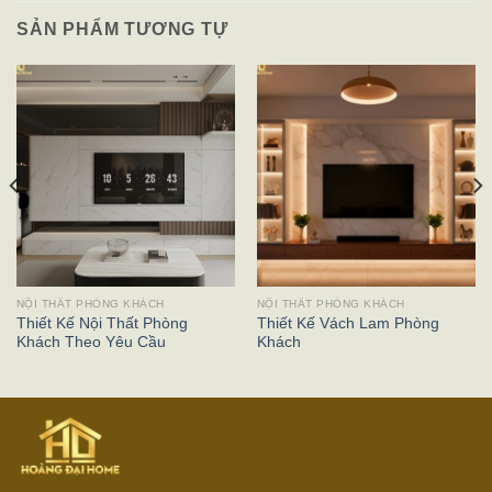
SẢN PHẨM TƯƠNG TỰ
NỘI THẤT PHÒNG KHÁCH
NỘI THẤT PHÒNG KHÁCH
Thiết Kế Nội Thất Phòng
Thiết Kế Vách Lam Phòng
Khách Theo Yêu Cầu
Khách