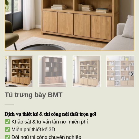
Tủ trưng bày BMT
𝐃𝐢̣𝐜𝐡 𝐯𝐮̣ 𝐭𝐡𝐢𝐞̂́𝐭 𝐤𝐞̂́ & 𝐭𝐡𝐢 𝐜𝐨̂𝐧𝐠 𝐧𝐨̣̂𝐢 𝐭𝐡𝐚̂́𝐭 𝐭𝐫𝐨̣𝐧 𝐠𝐨́𝐢
Khảo sát & tư vấn tận nơi miễn phí
Miễn phí thiết kế 3D
Đội ngũ thi công chuyên nghiệp